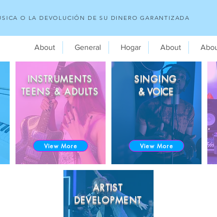
SICA O LA DEVOLUCIÓN DE SU DINERO GARANTIZADA
About
General
Hogar
About
Abo
INSTRUMENTS
SINGING
TEENS & ADULTS
& VOICE
View More
View More
ARTIST
DEVELOPMENT