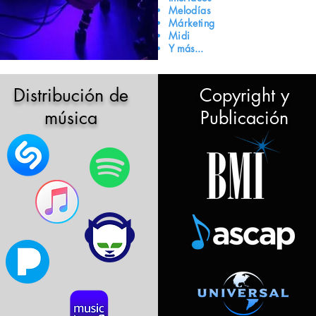
Melodías
Márketing
ste curso
Midi
Y más...
Distribución de
Copyright y
música
Publicación
err
mi
nta
rof
sio
ale